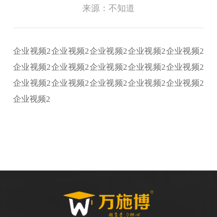
来源：不知道
企业视频2企业视频2企业视频2企业视频2企业视频2
企业视频2企业视频2企业视频2企业视频2企业视频2
企业视频2企业视频2企业视频2企业视频2企业视频2
企业视频2