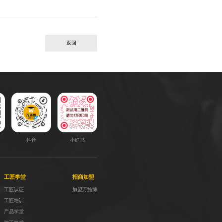
返回
抖音
小红书
工匠学堂
招商加盟
工匠认证
加盟万施博
工匠培训
产品学堂