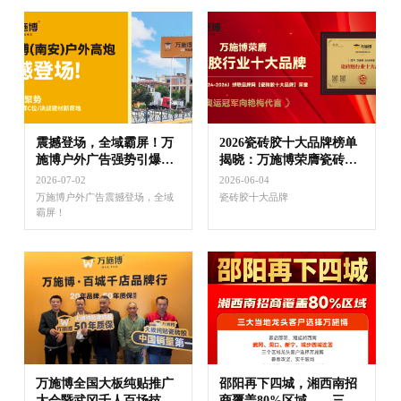
震撼登场，全域霸屏！万
2026瓷砖胶十大品牌榜单
施博户外广告强势引爆南
揭晓：万施博荣膺瓷砖胶
安市场
十大品牌！
2026-07-02
2026-06-04
万施博户外广告震撼登场，全域
瓷砖胶十大品牌
霸屏！
万施博全国大板纯贴推广
邵阳再下四城，湘西南招
大会暨武冈千人百场技术
商覆盖80%区域——三大