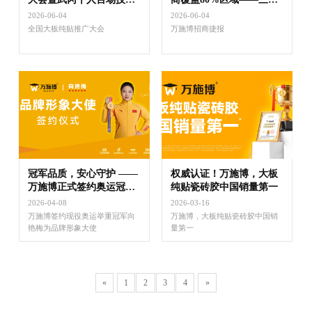
交流会圆满落幕
当地龙头客户选择万施博
2026-06-04
2026-06-04
全国大板纯贴推广大会
万施博招商捷报
冠军品质，安心守护 ——
权威认证！万施博，大板
万施博正式签约奥运冠军
纯贴瓷砖胶中国销量第一
向艳梅，共启品牌战略新
2026-04-08
2026-03-16
征程
万施博签约现役奥运举重冠军向
万施博，大板纯贴瓷砖胶中国销
艳梅为品牌形象大使
量第一
«
1
2
3
4
»